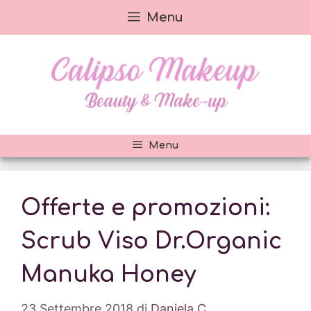
Vai
Menu
al
contenuto
Menu
Offerte e promozioni:
Scrub Viso Dr.Organic
Manuka Honey
23 Settembre 2018
di
Daniela C.