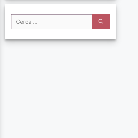
Ricerca
per: