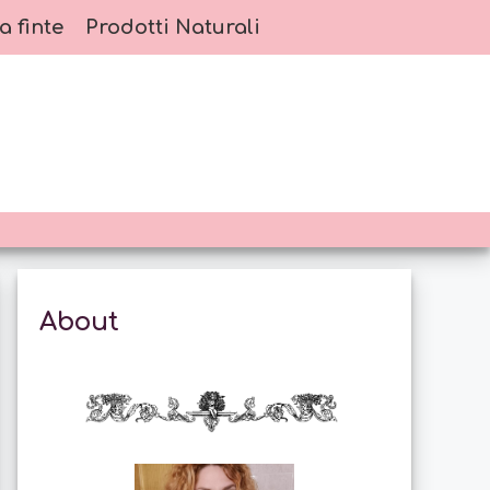
a finte
Prodotti Naturali
About