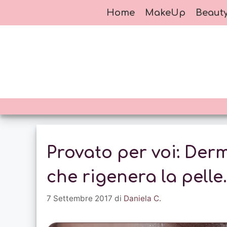
Vai
Home
MakeUp
Beaut
al
contenuto
Provato per voi: Dermo
che rigenera la pelle.
7 Settembre 2017
di
Daniela C.