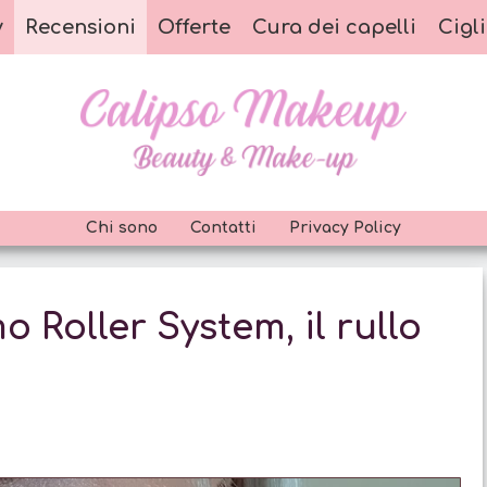
y
Recensioni
Offerte
Cura dei capelli
Cigli
Chi sono
Contatti
Privacy Policy
 Roller System, il rullo