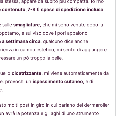
e la stessa, appare da subito più compatta. Io l’ho
 contenuto, 7-8 €
spese di spedizione incluse
.
e sulle
smagliature
, che mi sono venute dopo la
potamo, e sul viso dove i pori appaiono
a a settimana circa
, qualcuno dice anche
rienza in campo estetico, mi sento di aggiungere
tressare un pò troppo la pelle.
quello
cicatrizzante
, mi viene automaticamente da
e, provochi un
ispessimento cutaneo
, e di
e
.
sto molti post in giro in cui parlano del dermaroller
n avrà la potenza e gli aghi di uno strumento