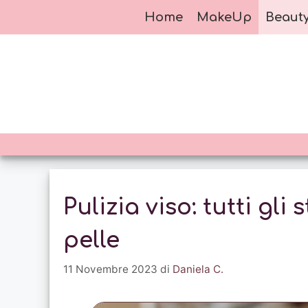
Vai
Home
MakeUp
Beaut
al
contenuto
Pulizia viso: tutti gli
pelle
11 Novembre 2023
di
Daniela C.