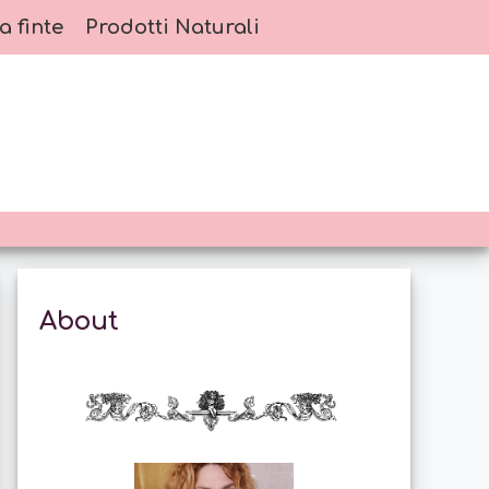
a finte
Prodotti Naturali
About