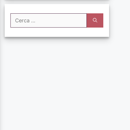
Ricerca
per: