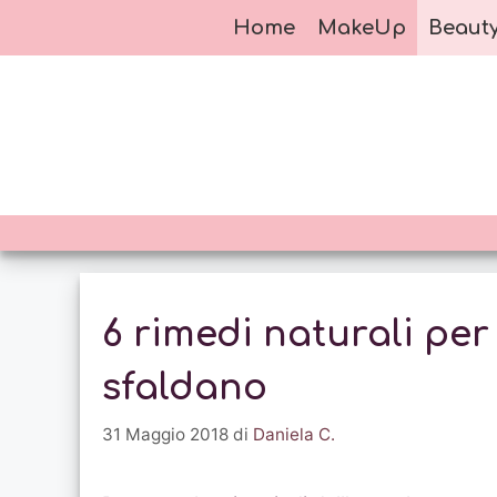
Vai
Home
MakeUp
Beaut
al
contenuto
6 rimedi naturali per
sfaldano
31 Maggio 2018
di
Daniela C.