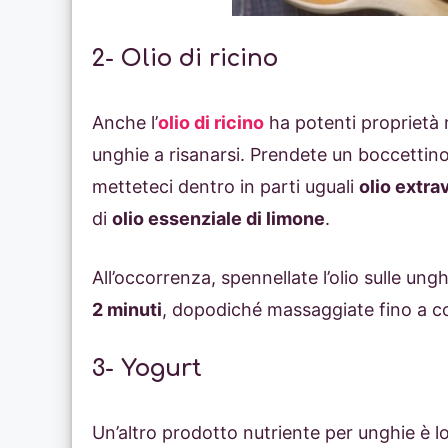
2- Olio di ricino
Anche l’
olio di ricino
ha potenti proprietà n
unghie a risanarsi. Prendete un boccettino
metteteci dentro in parti uguali
olio extra
di
olio essenziale di limone
.
All’occorrenza, spennellate l’olio sulle un
2 minuti
, dopodiché massaggiate fino a 
3- Yogurt
Un’altro prodotto nutriente per unghie è l