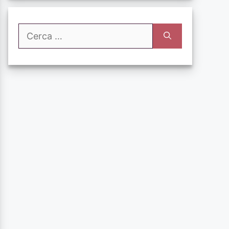
Ricerca
per: