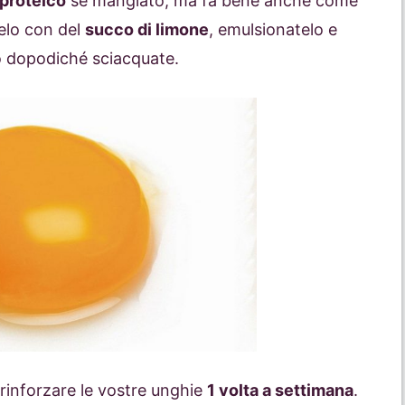
proteico
se mangiato, ma fa bene anche come
elo con del
succo di limone
, emulsionatelo e
o dopodiché sciacquate.
 rinforzare le vostre unghie
1 volta a settimana
.