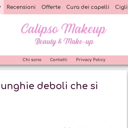
y
Recensioni
Offerte
Cura dei capelli
Cigli
Chi sono
Contatti
Privacy Policy
 unghie deboli che si