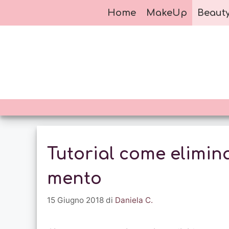
Vai
Home
MakeUp
Beaut
al
contenuto
Tutorial come elimina
mento
15 Giugno 2018
di
Daniela C.