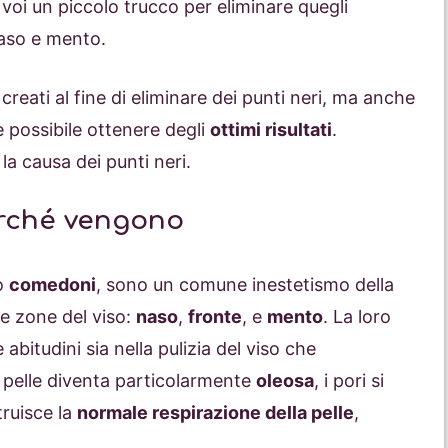
voi un piccolo trucco per eliminare quegli
aso e mento.
reati al fine di eliminare dei punti neri, ma anche
è possibile ottenere degli
ottimi risultati
.
a causa dei punti neri.
erché vengono
no
comedoni
, sono un comune inestetismo della
re zone del viso:
naso
,
fronte
, e
mento
. La loro
abitudini sia nella pulizia del viso che
pelle diventa particolarmente
oleosa
, i pori si
truisce la
normale respirazione della pelle
,