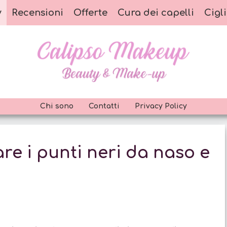
y
Recensioni
Offerte
Cura dei capelli
Cigli
Chi sono
Contatti
Privacy Policy
re i punti neri da naso e