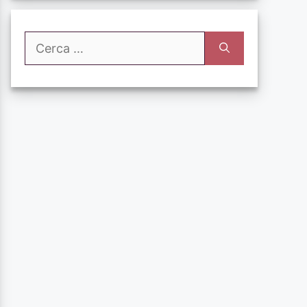
Ricerca
per: