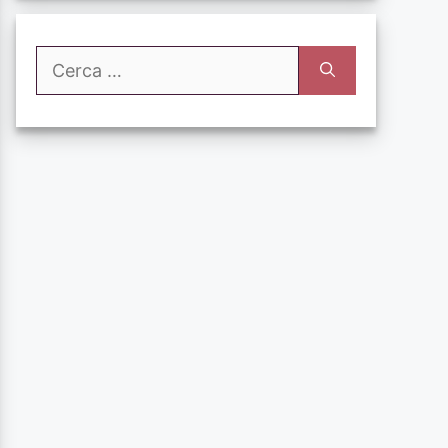
Ricerca
per: