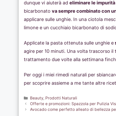
dunque vi aiuterà ad
eliminare le impurità
bicarbonato
va sempre combinato con un
applicare sulle unghie. In una ciotola mesco
limone e un cucchiaio bicarbonato di sodi
Applicate la pasta ottenuta sulle unghie e
s
agire per 10 minuti. Una volta trascorso il 
trattamento due volte alla settimana finc
Per oggi i miei rimedi naturali per sbianca
per scoprire assieme a me tante altre ricet
Categorie
Beauty
,
Prodotti Naturali
Offerte e promozioni: Spazzola per Pulizia Vi
Avocado come perfetto alleato di bellezza per