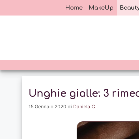
Vai
Home
MakeUp
Beaut
al
contenuto
Unghie gialle: 3 rime
15 Gennaio 2020
di
Daniela C.