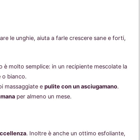
re le unghie, aiuta a farle crescere sane e forti,
so è molto semplice: in un recipiente mescolate la
e o bianco.
Poi massaggiate e
pulite con un asciugamano
.
timana
per almeno un mese.
eccellenza
. Inoltre è anche un ottimo esfoliante,