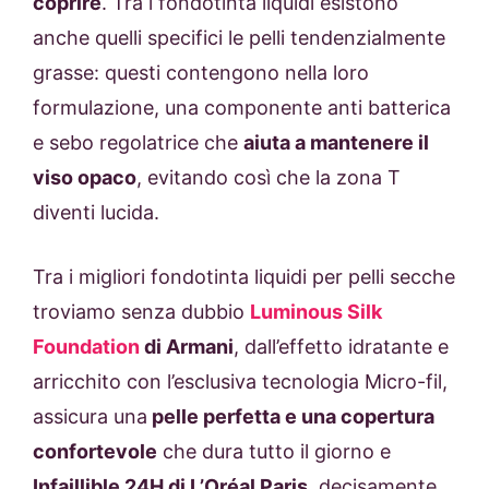
coprire
. Tra i fondotinta liquidi esistono
anche quelli specifici le pelli tendenzialmente
grasse: questi contengono nella loro
formulazione, una componente anti batterica
e sebo regolatrice che
aiuta a mantenere il
viso opaco
, evitando così che la zona T
diventi lucida.
Tra i migliori fondotinta liquidi per pelli secche
troviamo senza dubbio
Luminous Silk
Foundation
di Armani
, dall’effetto idratante e
arricchito con l’esclusiva tecnologia Micro-fil,
assicura una
pelle perfetta e una copertura
confortevole
che dura tutto il giorno e
Infaillible 24H di L’Oréal Paris
, decisamente