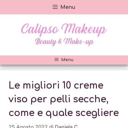
Vai
Menu
al
contenuto
Menu
Le migliori 10 creme
viso per pelli secche,
come e quale scegliere
25 Agosto 2022
di
Daniela C.