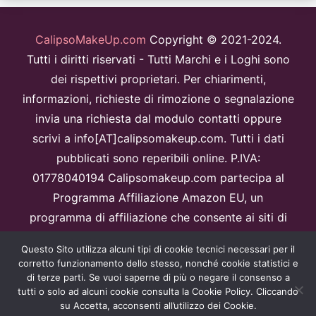
CalipsoMakeUp.com
Copyright © 2021-2024.
Tutti i diritti riservati - Tutti Marchi e i Loghi sono
dei rispettivi proprietari. Per chiarimenti,
informazioni, richieste di rimozione o segnalazione
invia una richiesta dal modulo contatti oppure
scrivi a info[AT]calipsomakeup.com. Tutti i dati
pubblicati sono reperibili online. P.IVA:
01778040194 Calipsomakeup.com partecipa al
Programma Affiliazione Amazon EU, un
programma di affiliazione che consente ai siti di
percepire una commissione pubblicitaria
Questo Sito utilizza alcuni tipi di cookie tecnici necessari per il
pubblicizzando e fornendo link al sitoAmazon.it.
corretto funzionamento dello stesso, nonché cookie statistici e
Disclaimer
di terze parti. Se vuoi saperne di più o negare il consenso a
tutti o solo ad alcuni cookie consulta la Cookie Policy. Cliccando
Questo sito è protetto da reCAPTCHA e Google
Privacy Policy
e
su Accetta, acconsenti all’utilizzo dei Cookie.