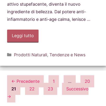
attivo stupefacente, diventa il nuovo
ingrediente di bellezza. Dal potere anti-
infiammatorio e anti-age calma, lenisce …
Leggi tutto
Categorie
Prodotti Naturali
,
Tendenze e News
Pagina
Pagina
←
Precedente
1
…
20
Pagina
Pagina
Pagina
21
22
23
Successivo
→