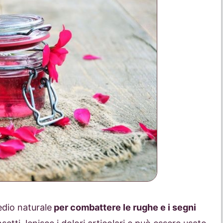
edio naturale
per combattere le rughe e i segni