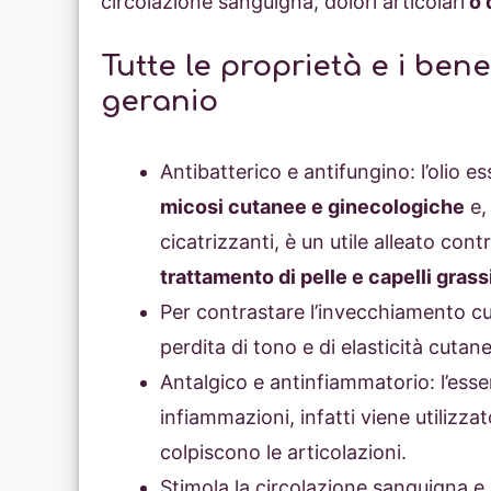
circolazione sanguigna, dolori articolari
o 
Tutte le proprietà e i benef
geranio
Antibatterico e antifungino: l’olio e
micosi cutanee e ginecologiche
e,
cicatrizzanti, è un utile alleato contr
trattamento di pelle e capelli grass
Per contrastare l’invecchiamento cu
perdita di tono e di elasticità cutan
Antalgico e antinfiammatorio: l’essen
infiammazioni, infatti viene utilizza
colpiscono le articolazioni.
Stimola la circolazione sanguigna e li