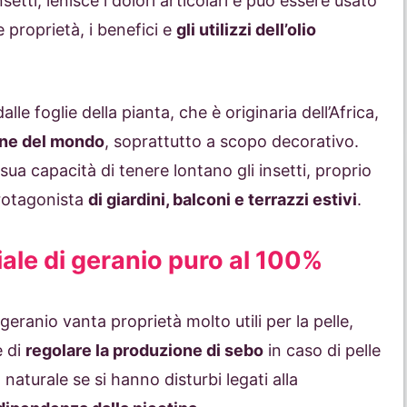
nsetti, lenisce i dolori articolari e può essere usato
 proprietà, i benefici e
gli utilizzi dell’olio
lle foglie della pianta, che è originaria dell’Africa,
zone del mondo
, soprattutto a scopo decorativo.
 sua capacità di tenere lontano gli insetti, proprio
protagonista
di giardini, balconi e terrazzi estivi
.
iale di geranio puro al 100%
geranio vanta proprietà molto utili per la pelle,
e di
regolare la produzione di sebo
in caso di pelle
 naturale se si hanno disturbi legati alla