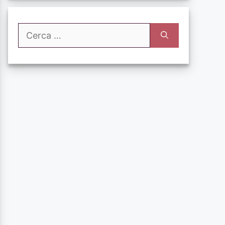
Ricerca
per: