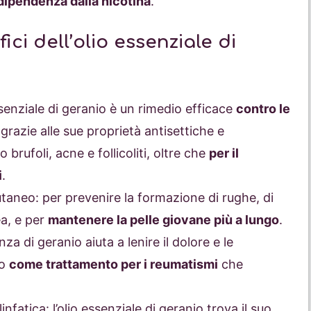
dipendenza dalla nicotina
.
ici dell’olio essenziale di
ssenziale di geranio è un rimedio efficace
contro le
 grazie alle sue proprietà antisettiche e
o brufoli, acne e follicoliti, oltre che
per il
i
.
taneo: per prevenire la formazione di rughe, di
ea, e per
mantenere la pelle giovane più a lungo
.
za di geranio aiuta a lenire il dolore e le
to
come trattamento per i reumatismi
che
nfatica: l’olio essenziale di geranio trova il suo