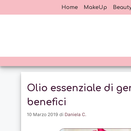
Vai
Home
MakeUp
Beaut
al
contenuto
Olio essenziale di ge
benefici
10 Marzo 2019
di
Daniela C.